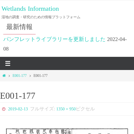
コ
Wetlands Information
ン
湿地の調査・研究のための情報プラットフォーム
テ
最新情報
ン
ツ
パンフレットライブラリーを更新しました
2022-04-
へ
08
ス
キ
ッ
ホ
E001-177
E001-177
プ
ー
ム
E001-177
フルサイズ:
ピクセル
2019-02-13
1350 × 950