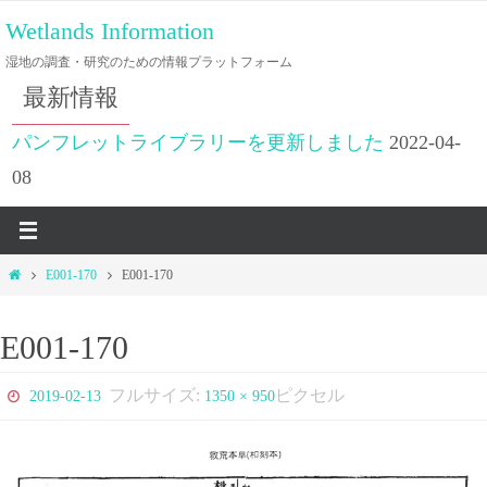
コ
Wetlands Information
ン
湿地の調査・研究のための情報プラットフォーム
テ
最新情報
ン
ツ
パンフレットライブラリーを更新しました
2022-04-
へ
08
ス
キ
ッ
ホ
E001-170
E001-170
プ
ー
ム
E001-170
フルサイズ:
ピクセル
2019-02-13
1350 × 950