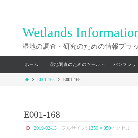
コ
ン
テ
Wetlands Informatio
ン
ツ
湿地の調査・研究のための情報プラ
へ
コ
ス
ホーム
湿地調査のためのツール
パンフレッ
ン
キ
テ
ホ
E001-168
E001-168
ッ
ン
ー
ツ
プ
ム
へ
ス
E001-168
キ
ッ
2019-02-13
フルサイズ:
1350 × 950
ピクセル
プ