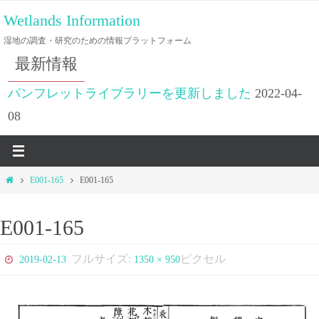
コ
Wetlands Information
ン
湿地の調査・研究のための情報プラットフォーム
テ
最新情報
ン
ツ
パンフレットライブラリーを更新しました
2022-04-
へ
08
ス
キ
ッ
ホ
E001-165
E001-165
プ
ー
ム
E001-165
フルサイズ:
ピクセル
2019-02-13
1350 × 950