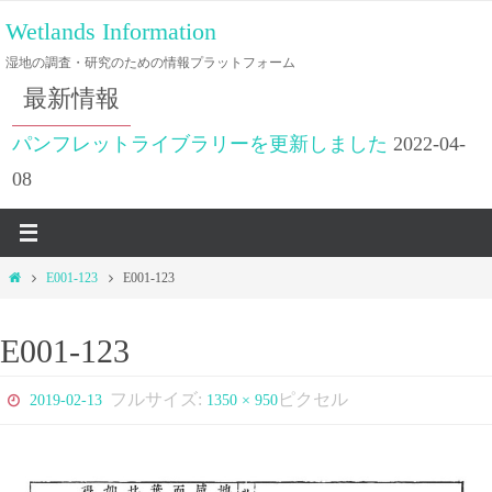
コ
Wetlands Information
ン
湿地の調査・研究のための情報プラットフォーム
テ
最新情報
ン
ツ
パンフレットライブラリーを更新しました
2022-04-
へ
08
ス
キ
ッ
ホ
E001-123
E001-123
プ
ー
ム
E001-123
フルサイズ:
ピクセル
2019-02-13
1350 × 950