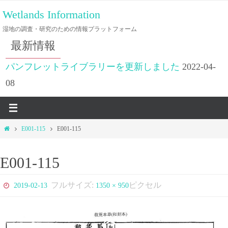
コ
Wetlands Information
ン
湿地の調査・研究のための情報プラットフォーム
テ
最新情報
ン
ツ
パンフレットライブラリーを更新しました
2022-04-
へ
08
ス
キ
ッ
ホ
E001-115
E001-115
プ
ー
ム
E001-115
フルサイズ:
ピクセル
2019-02-13
1350 × 950