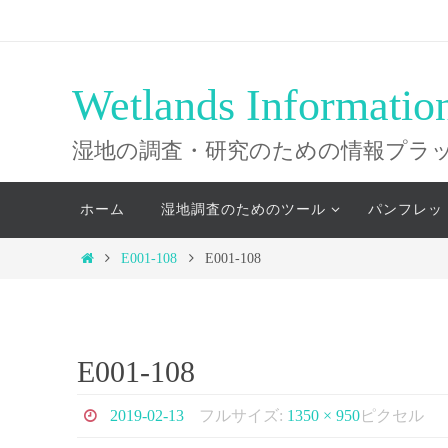
コ
ン
テ
Wetlands Informatio
ン
ツ
湿地の調査・研究のための情報プラ
へ
コ
ス
ホーム
湿地調査のためのツール
パンフレッ
ン
キ
テ
ホ
E001-108
E001-108
ッ
ン
ー
ツ
プ
ム
へ
ス
E001-108
キ
ッ
2019-02-13
フルサイズ:
1350 × 950
ピクセル
プ