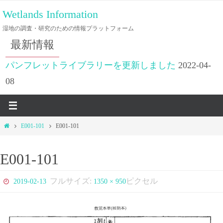
コ
Wetlands Information
ン
湿地の調査・研究のための情報プラットフォーム
テ
最新情報
ン
ツ
パンフレットライブラリーを更新しました
2022-04-
へ
08
ス
キ
ッ
ホ
E001-101
E001-101
プ
ー
ム
E001-101
フルサイズ:
ピクセル
2019-02-13
1350 × 950