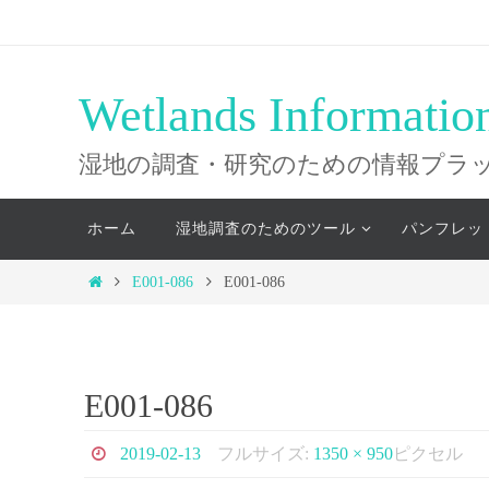
コ
ン
テ
Wetlands Informatio
ン
ツ
湿地の調査・研究のための情報プラ
へ
コ
ス
ホーム
湿地調査のためのツール
パンフレッ
ン
キ
テ
ホ
E001-086
E001-086
ッ
ン
ー
ツ
プ
ム
へ
ス
E001-086
キ
ッ
2019-02-13
フルサイズ:
1350 × 950
ピクセル
プ