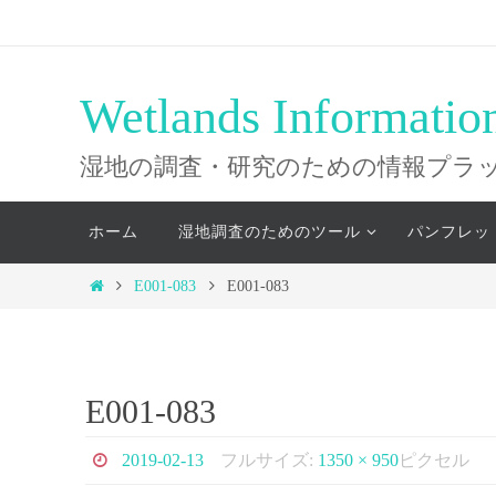
コ
ン
テ
Wetlands Informatio
ン
ツ
湿地の調査・研究のための情報プラ
へ
コ
ス
ホーム
湿地調査のためのツール
パンフレッ
ン
キ
テ
ホ
E001-083
E001-083
ッ
ン
ー
ツ
プ
ム
へ
ス
E001-083
キ
ッ
2019-02-13
フルサイズ:
1350 × 950
ピクセル
プ