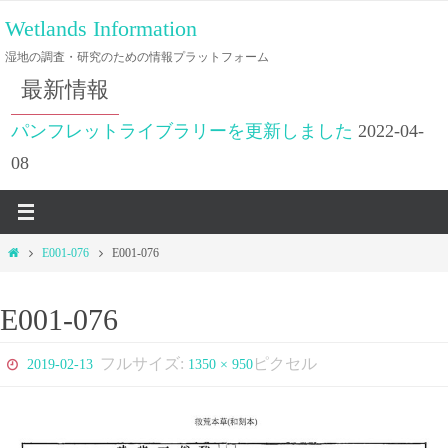
コ
Wetlands Information
ン
湿地の調査・研究のための情報プラットフォーム
テ
最新情報
ン
ツ
パンフレットライブラリーを更新しました
2022-04-
へ
08
ス
キ
ッ
ホ
E001-076
E001-076
プ
ー
ム
E001-076
フルサイズ:
ピクセル
2019-02-13
1350 × 950