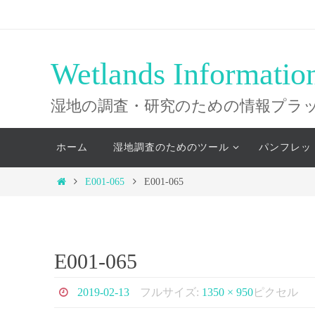
コ
ン
テ
Wetlands Informatio
ン
ツ
湿地の調査・研究のための情報プラ
へ
コ
ス
ホーム
湿地調査のためのツール
パンフレッ
ン
キ
テ
ホ
E001-065
E001-065
ッ
ン
ー
ツ
プ
ム
へ
ス
E001-065
キ
ッ
2019-02-13
フルサイズ:
1350 × 950
ピクセル
プ