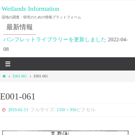
コ
Wetlands Information
ン
湿地の調査・研究のための情報プラットフォーム
テ
最新情報
ン
ツ
パンフレットライブラリーを更新しました
2022-04-
へ
08
ス
キ
ッ
ホ
E001-061
E001-061
プ
ー
ム
E001-061
フルサイズ:
ピクセル
2019-02-13
1350 × 950