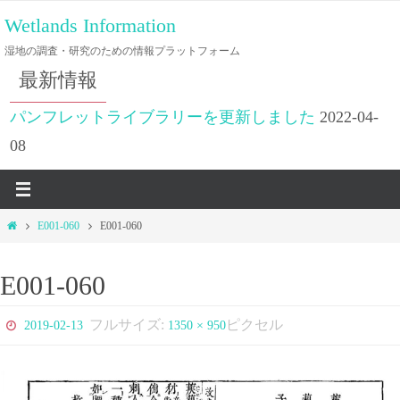
コ
Wetlands Information
ン
湿地の調査・研究のための情報プラットフォーム
テ
最新情報
ン
ツ
パンフレットライブラリーを更新しました
2022-04-
へ
08
ス
キ
ッ
ホ
E001-060
E001-060
プ
ー
ム
E001-060
フルサイズ:
ピクセル
2019-02-13
1350 × 950