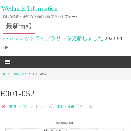
コ
Wetlands Information
ン
湿地の調査・研究のための情報プラットフォーム
テ
最新情報
ン
ツ
パンフレットライブラリーを更新しました
2022-04-
へ
08
ス
キ
ッ
ホ
E001-052
E001-052
プ
ー
ム
E001-052
フルサイズ:
ピクセル
2019-02-13
1350 × 950