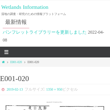
コ
Wetlands Information
ン
湿地の調査・研究のための情報プラットフォーム
テ
最新情報
ン
ツ
パンフレットライブラリーを更新しました
2022-04-
へ
08
ス
キ
ッ
ホ
E001-020
E001-020
プ
ー
ム
E001-020
フルサイズ:
ピクセル
2019-02-13
1350 × 950