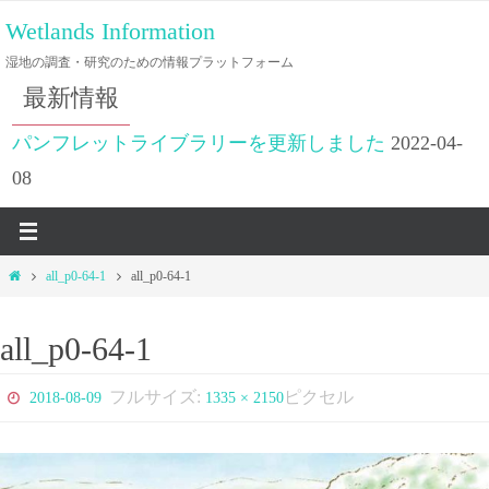
コ
Wetlands Information
ン
湿地の調査・研究のための情報プラットフォーム
テ
最新情報
ン
ツ
パンフレットライブラリーを更新しました
2022-04-
へ
08
ス
キ
ッ
ホ
all_p0-64-1
all_p0-64-1
プ
ー
ム
all_p0-64-1
フルサイズ:
ピクセル
2018-08-09
1335 × 2150