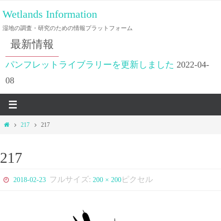
コ
Wetlands Information
ン
湿地の調査・研究のための情報プラットフォーム
テ
最新情報
ン
ツ
パンフレットライブラリーを更新しました
2022-04-
へ
08
ス
キ
ッ
ホ
217
217
プ
ー
ム
217
フルサイズ:
ピクセル
2018-02-23
200 × 200