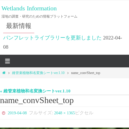
コ
Wetlands Information
ン
湿地の調査・研究のための情報プラットフォーム
テ
最新情報
ン
ツ
パンフレットライブラリーを更新しました
2022-04-
へ
08
ス
キ
ッ
ホ
維管束植物和名変換シートver.1.10
name_convSheet_top
プ
ー
ム
« 維管束植物和名変換シートver.1.10
name_convSheet_top
フルサイズ:
ピクセル
2019-04-08
2048 × 1365