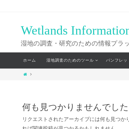
コ
ン
テ
Wetlands Informatio
ン
ツ
湿地の調査・研究のための情報プラ
へ
コ
ス
ホーム
湿地調査のためのツール
パンフレッ
ン
キ
テ
ホ
ッ
ン
ー
ツ
プ
ム
へ
ス
何も見つかりませんでした
キ
ッ
リクエストされたアーカイブには何も見つか
プ
れば関連投稿が見つかるかもしれません。