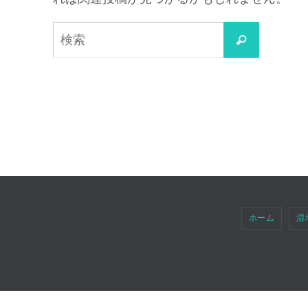
検
検
索
索
対
象:
ホーム
湿