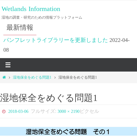
コ
Wetlands Information
ン
湿地の調査・研究のための情報プラットフォーム
テ
最新情報
ン
ツ
パンフレットライブラリーを更新しました
2022-04-
へ
08
ス
キ
ッ
ホ
湿地保全をめぐる問題1
湿地保全をめぐる問題1
プ
ー
ム
湿地保全をめぐる問題1
フルサイズ:
ピクセル
2018-03-06
3000 × 2190