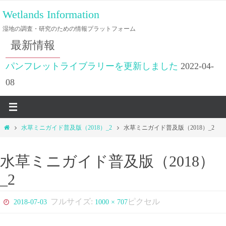
コ
Wetlands Information
ン
湿地の調査・研究のための情報プラットフォーム
テ
最新情報
ン
ツ
パンフレットライブラリーを更新しました
2022-04-
へ
08
ス
キ
ッ
ホ
水草ミニガイド普及版（2018）_2
水草ミニガイド普及版（2018）_2
プ
ー
ム
水草ミニガイド普及版（2018）
_2
フルサイズ:
ピクセル
2018-07-03
1000 × 707